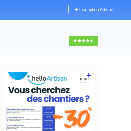
Inscription Artisan
9,5
(100%)
0
votes