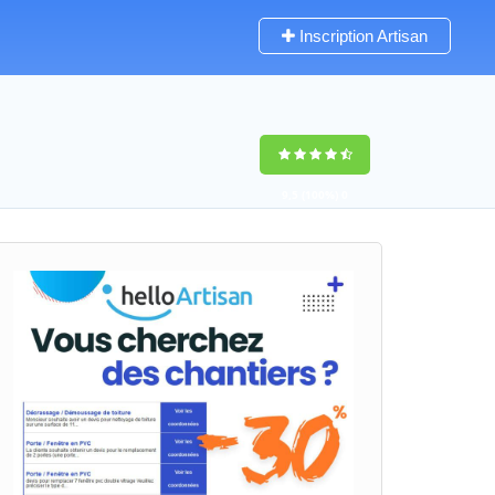
Inscription Artisan
9,5
(100%)
0
votes