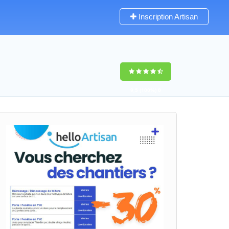
Inscription Artisan
9,5
(100%)
0
votes